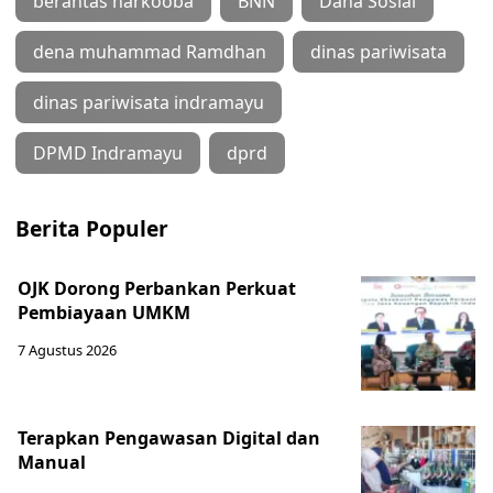
berantas narkooba
BNN
Dana Sosial
dena muhammad Ramdhan
dinas pariwisata
dinas pariwisata indramayu
DPMD Indramayu
dprd
Berita Populer
OJK Dorong Perbankan Perkuat
Pembiayaan UMKM
7 Agustus 2026
Terapkan Pengawasan Digital dan
Manual