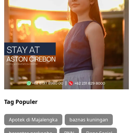
Tag Populer
Apotek di Majalengka
baznas kuningan