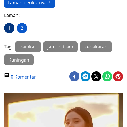
Laman berikutnya
Laman:
1
2
Tag:
damkar
jamur tiram
kebakaran
Kuningan
0 Komentar