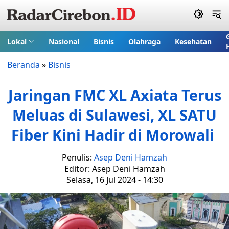
Lokal
Nasional
Bisnis
Olahraga
Kesehatan
Beranda
»
Bisnis
Jaringan FMC XL Axiata Terus
Meluas di Sulawesi, XL SATU
Fiber Kini Hadir di Morowali
Penulis:
Asep Deni Hamzah
Editor: Asep Deni Hamzah
Selasa, 16 Jul 2024 - 14:30