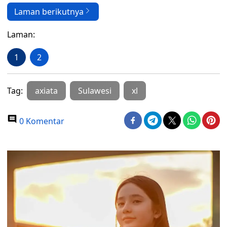
Laman berikutnya
Laman:
1
2
Tag:
axiata
Sulawesi
xl
0 Komentar