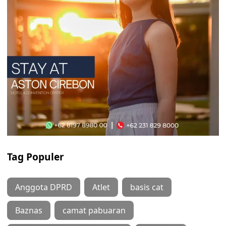
Tag Populer
Anggota DPRD
Atlet
basis cat
Baznas
camat pabuaran