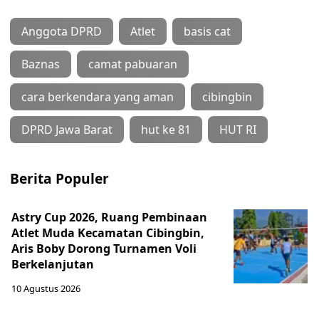
Anggota DPRD
Atlet
basis cat
Baznas
camat pabuaran
cara berkendara yang aman
cibingbin
DPRD Jawa Barat
hut ke 81
HUT RI
Berita Populer
Astry Cup 2026, Ruang Pembinaan
Atlet Muda Kecamatan Cibingbin,
Aris Boby Dorong Turnamen Voli
Berkelanjutan
10 Agustus 2026