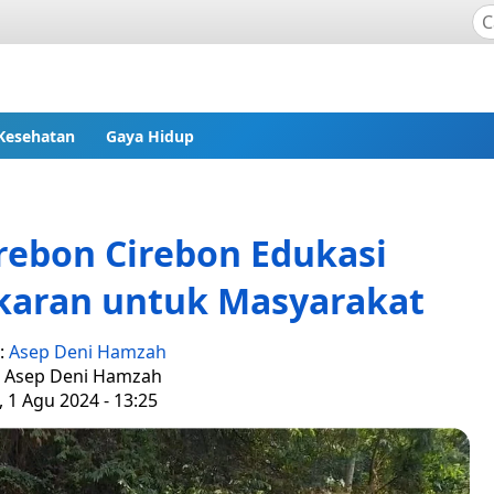
Kesehatan
Gaya Hidup
rebon Cirebon Edukasi
karan untuk Masyarakat
s:
Asep Deni Hamzah
: Asep Deni Hamzah
 1 Agu 2024 - 13:25