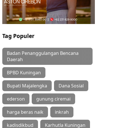
Tag Populer
Badan Penanggulangan Bencana
Daerah
BPBD Kuningan
Bupati Majalengka
Dana Sosial
ederson
gunung ciremai
harga beras naik
inkrah
kadisdikbud
Karhutla Kuningan