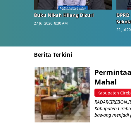
Buku Nikah Hilang Dicuri
DPRD 
Sekol
27 Jul 2026, 8:30 AM
22 Jul 2
Berita Terkini
Perminta
Mahal
Kabupaten Cire
RADARCIREBON.ID
Kabupaten Cirebo
bawang menjadi p