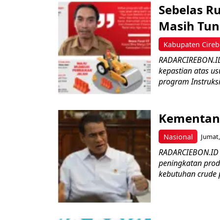
Sebelas R
Masih Tun
Kabupaten Cire
RADARCIREBON.ID
kepastian atas us
program Instruksi
Kementan 
Nasional
Jumat,
RADARCIEBON.ID 
peningkatan prod
kebutuhan crude p