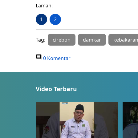
Laman:
1
2
Tag:
cirebon
damkar
kebakara
0 Komentar
Video Terbaru