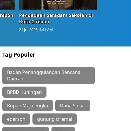
irebon
Pengadaan Seragam Sekolah di
Kota Cirebon
21 Jul 2026, 4:41 AM
Tag Populer
Badan Penanggulangan Bencana
Daerah
BPBD Kuningan
Bupati Majalengka
Dana Sosial
ederson
gunung ciremai