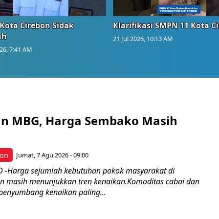
Kota Cirebon Sidak
Klarifikasi SMPN 11 Kota C
ah
21 Jul 2026, 10:13 AM
026, 7:41 AM
an MBG, Harga Sembako Masih
bon
Jumat, 7 Agu 2026 - 09:00
 -Harga sejumlah kebutuhan pokok masyarakat di
n masih menunjukkan tren kenaikan.Komoditas cabai dan
enyumbang kenaikan paling...