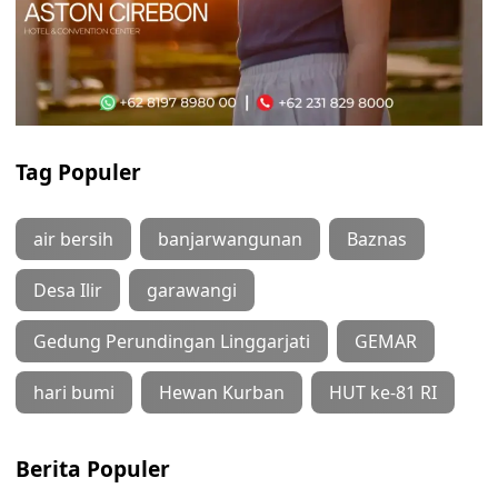
Tag Populer
air bersih
banjarwangunan
Baznas
Desa Ilir
garawangi
Gedung Perundingan Linggarjati
GEMAR
hari bumi
Hewan Kurban
HUT ke-81 RI
Berita Populer