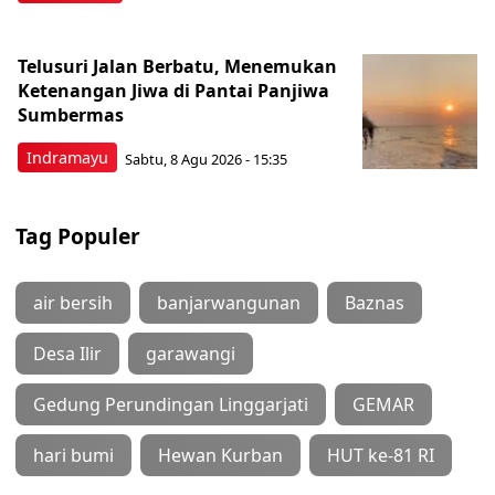
Telusuri Jalan Berbatu, Menemukan
Ketenangan Jiwa di Pantai Panjiwa
Sumbermas
Indramayu
Sabtu, 8 Agu 2026 - 15:35
Tag Populer
air bersih
banjarwangunan
Baznas
Desa Ilir
garawangi
Gedung Perundingan Linggarjati
GEMAR
hari bumi
Hewan Kurban
HUT ke-81 RI