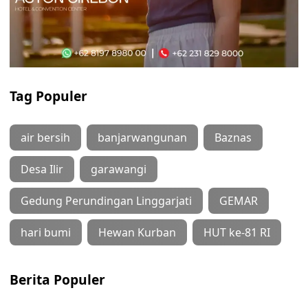
Tag Populer
air bersih
banjarwangunan
Baznas
Desa Ilir
garawangi
Gedung Perundingan Linggarjati
GEMAR
hari bumi
Hewan Kurban
HUT ke-81 RI
Berita Populer