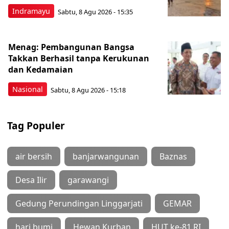
Indramayu
Sabtu, 8 Agu 2026 - 15:35
Menag: Pembangunan Bangsa
Takkan Berhasil tanpa Kerukunan
dan Kedamaian
Nasional
Sabtu, 8 Agu 2026 - 15:18
Tag Populer
air bersih
banjarwangunan
Baznas
Desa Ilir
garawangi
Gedung Perundingan Linggarjati
GEMAR
hari bumi
Hewan Kurban
HUT ke-81 RI