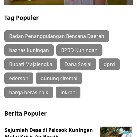
Tag Populer
Badan Penanggulangan Bencana Daerah
baznas kuningan
BPBD Kuningan
Bupati Majalengka
Dana Sosial
dprd
ederson
gunung ciremai
harga beras naik
inkrah
Berita Populer
Sejumlah Desa di Pelosok Kuningan
Mulai Krisis Air Bersih