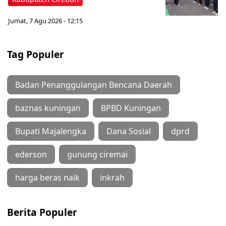
Jumat, 7 Agu 2026 - 12:15
Tag Populer
Badan Penanggulangan Bencana Daerah
baznas kuningan
BPBD Kuningan
Bupati Majalengka
Dana Sosial
dprd
ederson
gunung ciremai
harga beras naik
inkrah
Berita Populer