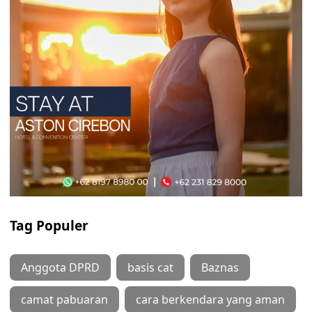
Tag Populer
Anggota DPRD
basis cat
Baznas
camat pabuaran
cara berkendara yang aman