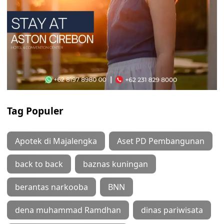
Tag Populer
Apotek di Majalengka
Aset PD Pembangunan
back to back
baznas kuningan
berantas narkooba
BNN
dena muhammad Ramdhan
dinas pariwisata