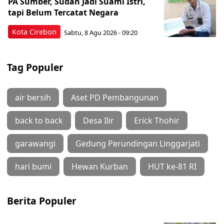
PA Sumber, Sudah Jadi Suami Istri,
tapi Belum Tercatat Negara
Kota Cirebon
Sabtu, 8 Agu 2026 - 09:20
Tag Populer
air bersih
Aset PD Pembangunan
back to back
Desa Ilir
Erick Thohir
garawangi
Gedung Perundingan Linggarjati
hari bumi
Hewan Kurban
HUT ke-81 RI
Berita Populer