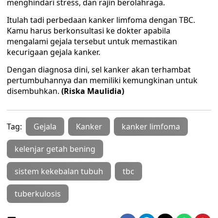
menghindari stress, dan rajin berolahraga.
Itulah tadi perbedaan kanker limfoma dengan TBC.
Kamu harus berkonsultasi ke dokter apabila
mengalami gejala tersebut untuk memastikan
kecurigaan gejala kanker.
Dengan diagnosa dini, sel kanker akan terhambat
pertumbuhannya dan memiliki kemungkinan untuk
disembuhkan.
(Riska Maulidia)
Tag:
Gejala
Kanker
kanker limfoma
kelenjar getah bening
sistem kekebalan tubuh
tbc
tuberkulosis