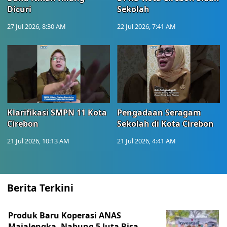
Dicuri
Sekolah
27 Jul 2026, 8:30 AM
22 Jul 2026, 7:41 AM
Klarifikasi SMPN 11 Kota
Pengadaan Seragam
Cirebon
Sekolah di Kota Cirebon
21 Jul 2026, 10:13 AM
21 Jul 2026, 4:41 AM
Berita Terkini
Produk Baru Koperasi ANAS
Majalengka, Nabung 5 Juta Bisa