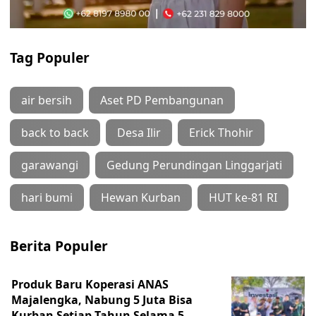
Tag Populer
air bersih
Aset PD Pembangunan
back to back
Desa Ilir
Erick Thohir
garawangi
Gedung Perundingan Linggarjati
hari bumi
Hewan Kurban
HUT ke-81 RI
Berita Populer
Produk Baru Koperasi ANAS
Majalengka, Nabung 5 Juta Bisa
Kurban Setiap Tahun Selama 5