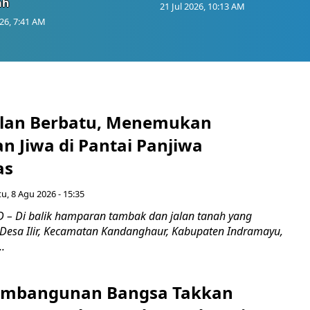
ah
21 Jul 2026, 10:13 AM
026, 7:41 AM
Jalan Berbatu, Menemukan
n Jiwa di Pantai Panjiwa
as
u, 8 Agu 2026 - 15:35
– Di balik hamparan tambak dan jalan tanah yang
Desa Ilir, Kecamatan Kandanghaur, Kabupaten Indramayu,
..
embangunan Bangsa Takkan