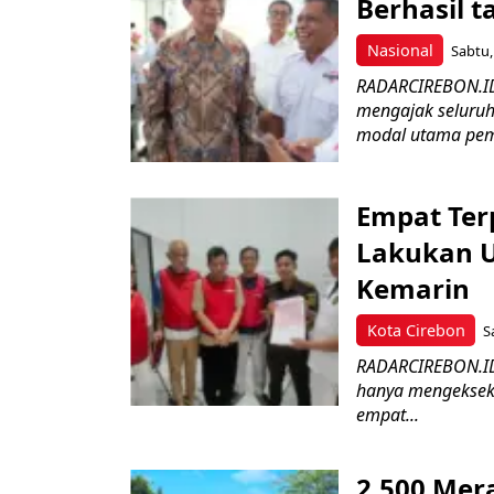
Berhasil 
Nasional
Sabtu,
RADARCIREBON.ID
mengajak seluruh
modal utama pem
Empat Ter
Lakukan U
Kemarin
Kota Cirebon
S
RADARCIREBON.ID –
hanya mengekseku
empat...
2.500 Mer