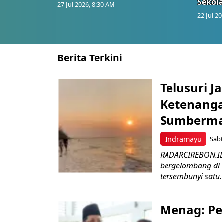
Sekol
27 Jul 2026, 8:30 AM
22 Jul 2
Berita Terkini
Telusuri 
Ketenanga
Sumberm
Indramayu
Sabt
RADARCIREBON.ID 
bergelombang di 
tersembunyi satu.
Menag: P