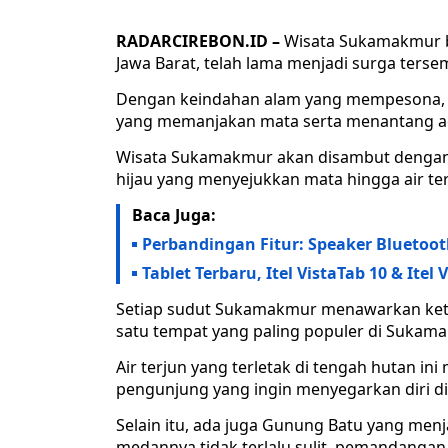
RADARCIREBON.ID –
Wisata Sukamakmur be
Jawa Barat, telah lama menjadi surga terse
Dengan keindahan alam yang mempesona, 
yang memanjakan mata serta menantang ad
Wisata Sukamakmur akan disambut dengan 
hijau yang menyejukkan mata hingga air te
Baca Juga:
Perbandingan Fitur: Speaker Bluetoo
Tablet Terbaru, Itel VistaTab 10 & Itel
Setiap sudut Sukamakmur menawarkan kete
satu tempat yang paling populer di Sukam
Air terjun yang terletak di tengah hutan in
pengunjung yang ingin menyegarkan diri di
Selain itu, ada juga Gunung Batu yang menj
medannya tidak terlalu sulit, pemandanga