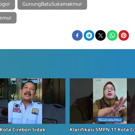
ogor
GunungBatuSukamakmur
akmur
Kota Cirebon Sidak
Klarifikasi SMPN 11 Kota C