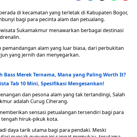
rada di kecamatan yang terletak di Kabupaten Bogor,
mbunyi bagi para pecinta alam dan petualang.
wisata Sukamakmur menawarkan berbagai destinasi
renalin.
pemandangan alam yang luar biasa, dari perbukitan
rjun yang jernih dan menyegarkan.
th Bass Merek Ternama, Mana yang Paling Worth It?
 Vista Tab 10 Mini, Spesifikasi Mengesankan!
nangan dan pesona alam yang tak tertandingi, Salah
akmur adalah Curug Ciherang.
i memberikan sensasi petualangan tersendiri bagi para
 tengah hiruk-pikuk kota.
adi daya tarik utama bagi para pendaki. Meski
n dari puncak gunung ini sangat memukau, terutama