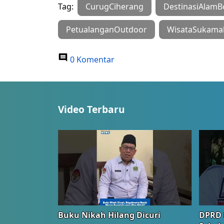
Tag:
CurugCiherang
DestinasiAlamB
PetualanganOutdoor
WisataSukam
0 Komentar
Video Terbaru
Buku Nikah Hilang Dicuri
DPRD 