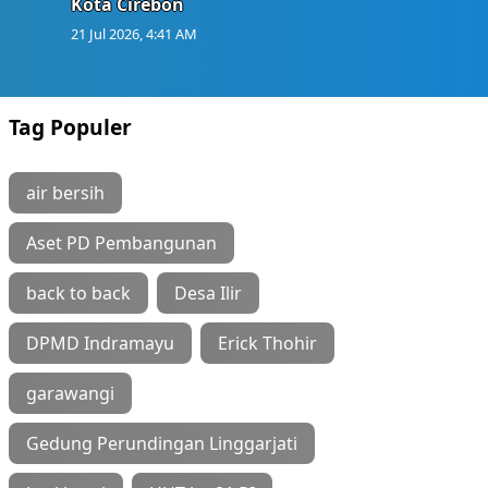
Kota Cirebon
21 Jul 2026, 4:41 AM
Tag Populer
air bersih
Aset PD Pembangunan
back to back
Desa Ilir
DPMD Indramayu
Erick Thohir
garawangi
Gedung Perundingan Linggarjati