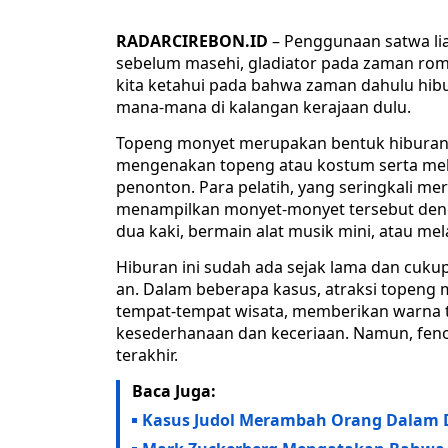
RADARCIREBON.ID
– Penggunaan satwa li
sebelum masehi, gladiator pada zaman ro
kita ketahui pada bahwa zaman dahulu hib
mana-mana di kalangan kerajaan dulu.
Topeng monyet merupakan bentuk hiburan r
mengenakan topeng atau kostum serta mela
penonton. Para pelatih, yang seringkali m
menampilkan monyet-monyet tersebut deng
dua kaki, bermain alat musik mini, atau mela
Hiburan ini sudah ada sejak lama dan cukup
an. Dalam beberapa kasus, atraksi topeng m
tempat-tempat wisata, memberikan warna t
kesederhanaan dan keceriaan. Namun, feno
terakhir.
Baca Juga:
Kasus Judol Merambah Orang Dalam Da