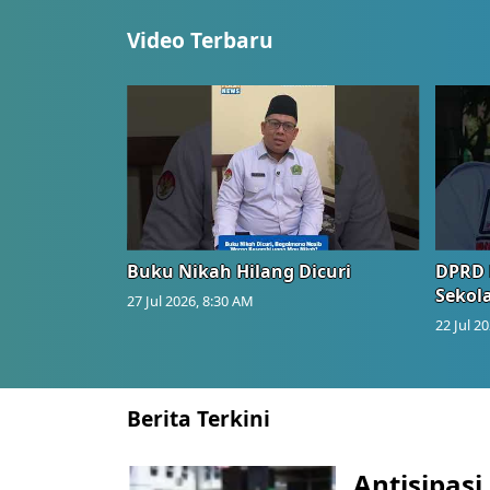
Video Terbaru
Buku Nikah Hilang Dicuri
DPRD 
Sekol
27 Jul 2026, 8:30 AM
22 Jul 2
Berita Terkini
Antisipasi