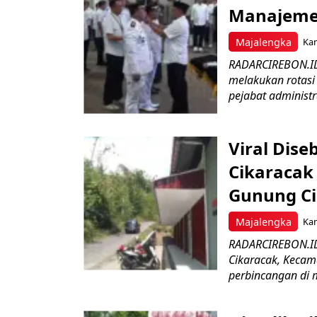
Manajemen
Majalengka
Kam
RADARCIREBON.ID
melakukan rotasi 
pejabat administr
Viral Dis
Cikaracak
Gunung C
Majalengka
Kam
RADARCIREBON.ID 
Cikaracak, Kecam
perbincangan di m