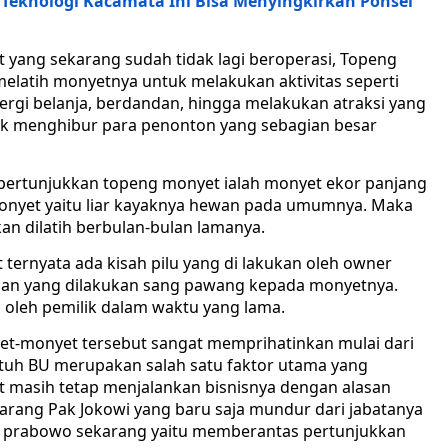
eknologi Kacamata Ini Bisa Menyingkirkan Ponsel
 yang sekarang sudah tidak lagi beroperasi, Topeng
latih monyetnya untuk melakukan aktivitas seperti
rgi belanja, berdandan, hingga melakukan atraksi yang
tuk menghibur para penonton yang sebagian besar
 pertunjukkan topeng monyet ialah monyet ekor panjang
a monyet yaitu liar kayaknya hewan pada umumnya. Maka
n dilatih berbulan-bulan lamanya.
 ternyata ada kisah pilu yang di lakukan oleh owner
saan yang dilakukan sang pawang kepada monyetnya.
a oleh pemilik dalam waktu yang lama.
et-monyet tersebut sangat memprihatinkan mulai dari
butuh BU merupakan salah satu faktor utama yang
asih tetap menjalankan bisnisnya dengan alasan
karang Pak Jokowi yang baru saja mundur dari jabatanya
ak prabowo sekarang yaitu memberantas pertunjukkan