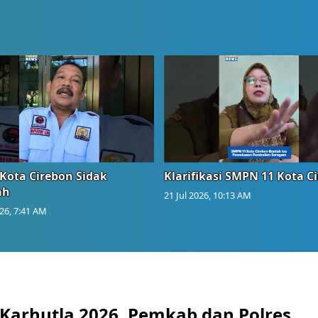
Kota Cirebon Sidak
Klarifikasi SMPN 11 Kota C
ah
21 Jul 2026, 10:13 AM
026, 7:41 AM
 Karhutla 2026, Pemkab dan Polres