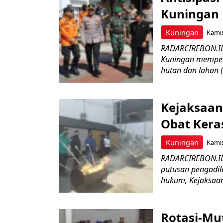
Kuningan 
Kuningan
Kamis
RADARCIREBON.ID
Kuningan memper
hutan dan lahan 
Kejaksaan
Obat Keras
Kuningan
Kamis
RADARCIREBON.ID 
putusan pengadil
hukum, Kejaksaan 
Rotasi-Mu