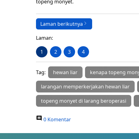
topeng monyet.
Laman berikutnya
Laman:
1
2
3
4
Tag:
hewan liar
kenapa topeng monyet
larangan memperkerjakan hewan liar
topeng monyet di larang beroperasi
0 Komentar