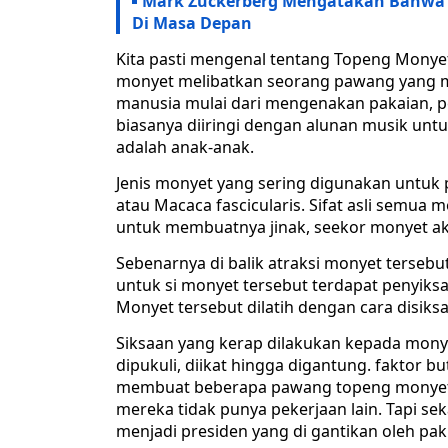
Mark Zuckerberg Mengatakan Bahwa T
Di Masa Depan
Kita pasti mengenal tentang Topeng Monyet
monyet melibatkan seorang pawang yang me
manusia mulai dari mengenakan pakaian, pe
biasanya diiringi dengan alunan musik un
adalah anak-anak.
Jenis monyet yang sering digunakan untuk
atau Macaca fascicularis. Sifat asli semu
untuk membuatnya jinak, seekor monyet aka
Sebenarnya di balik atraksi monyet tersebut
untuk si monyet tersebut terdapat penyik
Monyet tersebut dilatih dengan cara disiks
Siksaan yang kerap dilakukan kepada mony
dipukuli, diikat hingga digantung. faktor 
membuat beberapa pawang topeng monyet m
mereka tidak punya pekerjaan lain. Tapi se
menjadi presiden yang di gantikan oleh p