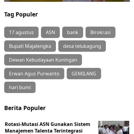
Tag Populer
17 agustus
ASN
bank
Birokrasi
Bupati Majalengka
desa telukagung
Dewan Kebudayaan Kuningan
Erwan Agus Purwanto
GEMILANG
hari bumi
Berita Populer
Rotasi-Mutasi ASN Gunakan Sistem
Manajemen Talenta Terintegrasi