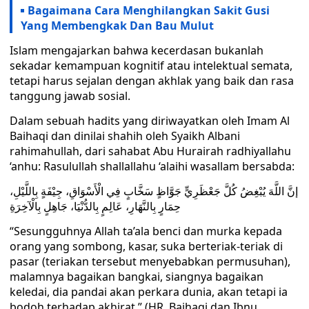
Bagaimana Cara Menghilangkan Sakit Gusi
Yang Membengkak Dan Bau Mulut
Islam mengajarkan bahwa kecerdasan bukanlah
sekadar kemampuan kognitif atau intelektual semata,
tetapi harus sejalan dengan akhlak yang baik dan rasa
tanggung jawab sosial.
Dalam sebuah hadits yang diriwayatkan oleh Imam Al
Baihaqi dan dinilai shahih oleh Syaikh Albani
rahimahullah, dari sahabat Abu Hurairah radhiyallahu
‘anhu: Rasulullah shallallahu ‘alaihi wasallam bersabda:
إنَّ اللَّهَ يُبْغِضُ كُلَّ جَعْظَرِيٍّ جَوَّاظٍ سَخَّابٍ فِي الْأَسْوَاقِ، جِيْفَةٍ بِاللَّيْلِ،
حِمَارٍ بِالنَّهَارِ، عَالِمٍ بِالدُّنْيَا، جَاهِلٍ بِالْآخِرَةِ
“Sesungguhnya Allah ta’ala benci dan murka kepada
orang yang sombong, kasar, suka berteriak-teriak di
pasar (teriakan tersebut menyebabkan permusuhan),
malamnya bagaikan bangkai, siangnya bagaikan
keledai, dia pandai akan perkara dunia, akan tetapi ia
bodoh terhadap akhirat.” (HR. Baihaqi dan Ibnu