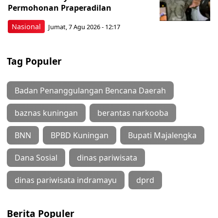
Permohonan Praperadilan
Nasional
Jumat, 7 Agu 2026 - 12:17
Tag Populer
Badan Penanggulangan Bencana Daerah
baznas kuningan
berantas narkooba
BNN
BPBD Kuningan
Bupati Majalengka
Dana Sosial
dinas pariwisata
dinas pariwisata indramayu
dprd
Berita Populer