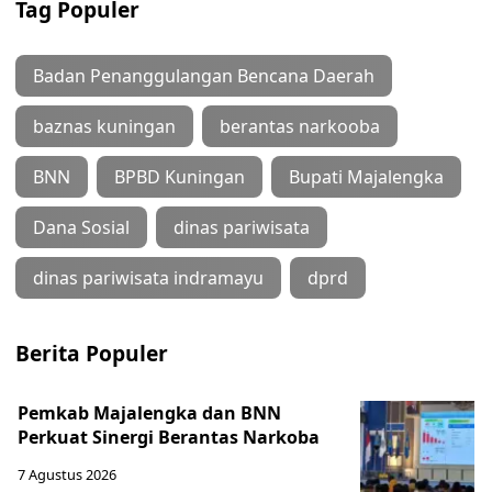
Tag Populer
Badan Penanggulangan Bencana Daerah
baznas kuningan
berantas narkooba
BNN
BPBD Kuningan
Bupati Majalengka
Dana Sosial
dinas pariwisata
dinas pariwisata indramayu
dprd
Berita Populer
Pemkab Majalengka dan BNN
Perkuat Sinergi Berantas Narkoba
7 Agustus 2026