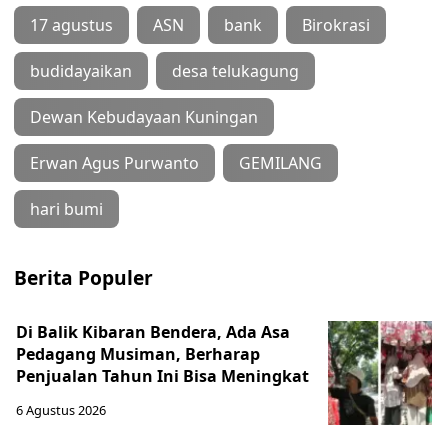
17 agustus
ASN
bank
Birokrasi
budidayaikan
desa telukagung
Dewan Kebudayaan Kuningan
Erwan Agus Purwanto
GEMILANG
hari bumi
Berita Populer
Di Balik Kibaran Bendera, Ada Asa
Pedagang Musiman, Berharap
Penjualan Tahun Ini Bisa Meningkat
6 Agustus 2026