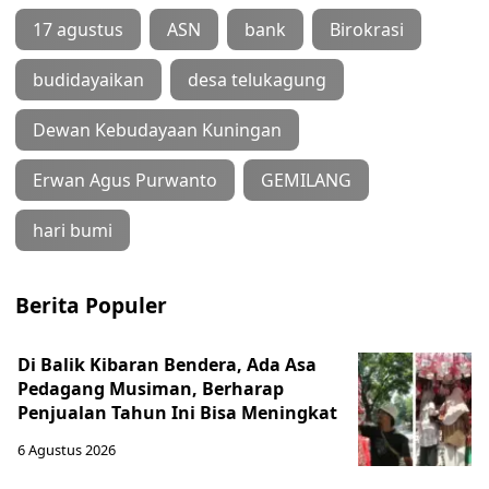
17 agustus
ASN
bank
Birokrasi
budidayaikan
desa telukagung
Dewan Kebudayaan Kuningan
Erwan Agus Purwanto
GEMILANG
hari bumi
Berita Populer
Di Balik Kibaran Bendera, Ada Asa
Pedagang Musiman, Berharap
Penjualan Tahun Ini Bisa Meningkat
6 Agustus 2026