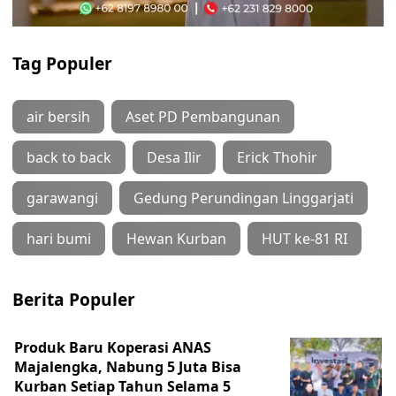
Tag Populer
air bersih
Aset PD Pembangunan
back to back
Desa Ilir
Erick Thohir
garawangi
Gedung Perundingan Linggarjati
hari bumi
Hewan Kurban
HUT ke-81 RI
Berita Populer
Produk Baru Koperasi ANAS
Majalengka, Nabung 5 Juta Bisa
Kurban Setiap Tahun Selama 5