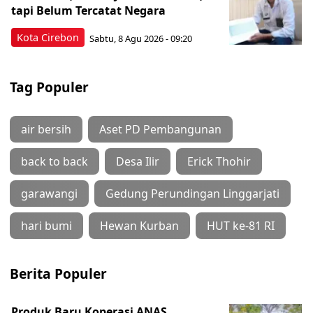
tapi Belum Tercatat Negara
Kota Cirebon
Sabtu, 8 Agu 2026 - 09:20
Tag Populer
air bersih
Aset PD Pembangunan
back to back
Desa Ilir
Erick Thohir
garawangi
Gedung Perundingan Linggarjati
hari bumi
Hewan Kurban
HUT ke-81 RI
Berita Populer
Produk Baru Koperasi ANAS