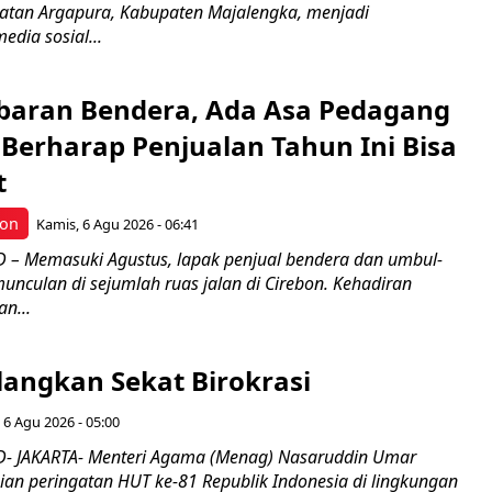
atan Argapura, Kabupaten Majalengka, menjadi
edia sosial...
Kibaran Bendera, Ada Asa Pedagang
Berharap Penjualan Tahun Ini Bisa
t
bon
Kamis, 6 Agu 2026 - 06:41
– Memasuki Agustus, lapak penjual bendera dan umbul-
nculan di sejumlah ruas jalan di Cirebon. Kehadiran
n...
langkan Sekat Birokrasi
 6 Agu 2026 - 05:00
- JAKARTA- Menteri Agama (Menag) Nasaruddin Umar
n peringatan HUT ke-81 Republik Indonesia di lingkungan