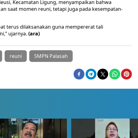
a Beusi, Kecamatan Ligung, menyampaikan bahwa
ukan saat momen reuni, tetapi juga pada kesempatan-
pat terus dilaksanakan guna mempererat tali
i,” ujarnya.
(ara)
reuni
SMPN Palasah