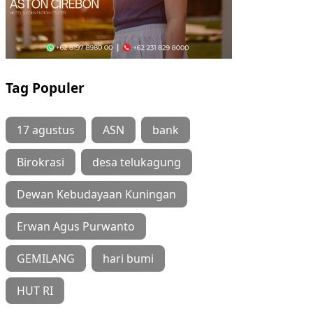
Tag Populer
17 agustus
ASN
bank
Birokrasi
desa telukagung
Dewan Kebudayaan Kuningan
Erwan Agus Purwanto
GEMILANG
hari bumi
HUT RI