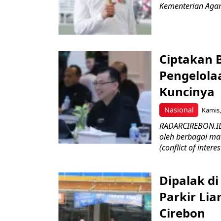
Kementerian Agama
Ciptakan B
Pengelola
Kuncinya
Nasional
Kamis,
RADARCIREBON.ID-
oleh berbagai mac
(conflict of interest
Dipalak di
Parkir Li
Cirebon