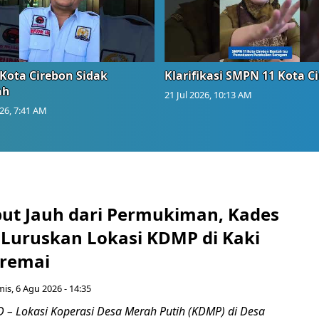
Kota Cirebon Sidak
Klarifikasi SMPN 11 Kota C
ah
21 Jul 2026, 10:13 AM
026, 7:41 AM
ebut Jauh dari Permukiman, Kades
 Luruskan Lokasi KDMP di Kaki
iremai
is, 6 Agu 2026 - 14:35
– Lokasi Koperasi Desa Merah Putih (KDMP) di Desa