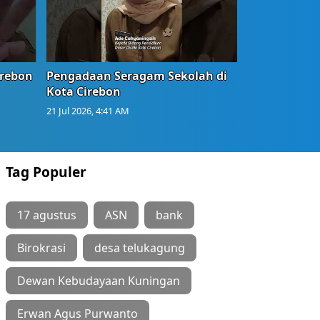
irebon
Pengadaan Seragam Sekolah di
Kota Cirebon
21 Jul 2026, 4:41 AM
Tag Populer
17 agustus
ASN
bank
Birokrasi
desa telukagung
Dewan Kebudayaan Kuningan
Erwan Agus Purwanto