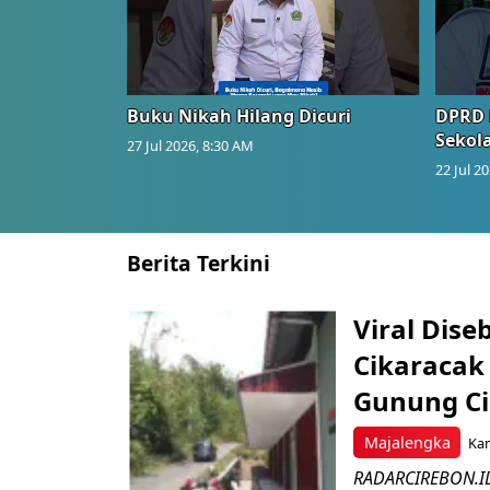
Buku Nikah Hilang Dicuri
DPRD 
Sekol
27 Jul 2026, 8:30 AM
22 Jul 2
Berita Terkini
Viral Dis
Cikaracak
Gunung C
Majalengka
Kam
RADARCIREBON.ID 