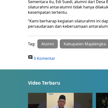
Sementara itu, Edi Suedi, alumni dari Des
silaturahmi antaralumni tidak hanya dilak
kesempatan tertentu.
“Kami berharap kegiatan silaturahmi ini da
persaudaraan dan kebersamaan antaralumn
Tag:
Alumni
Kabupaten Majalengka
0 Komentar
Video Terbaru