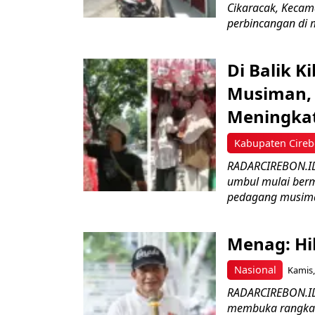
Cikaracak, Kecam
perbincangan di m
Di Balik 
Musiman, 
Meningka
Kabupaten Cire
RADARCIREBON.ID 
umbul mulai bermu
pedagang musima
Menag: Hi
Nasional
Kamis,
RADARCIREBON.ID
membuka rangkaia