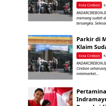
Kota Cirebon
K
RADARCIREBON.ID 
memang sudah dita
tersangka. Selesai?
Parkir di
Klaim Sud
Kota Cirebon
K
RADARCIREBON.ID 
Cirebon seharusny
minimarket...
Pertamina
Indramayu