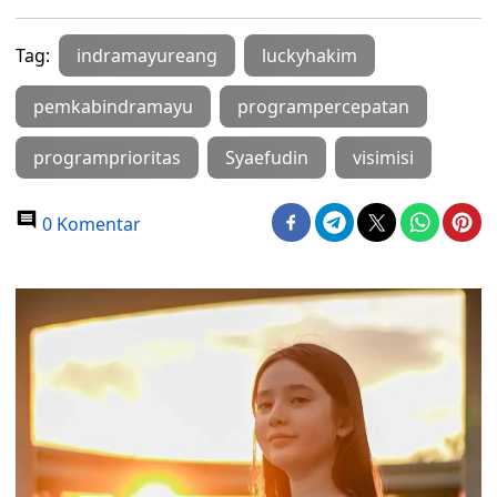
Tag:
indramayureang
luckyhakim
pemkabindramayu
programpercepatan
programprioritas
Syaefudin
visimisi
0 Komentar