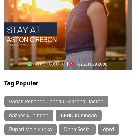
Tag Populer
Badan Penanggulangan Bencana Daerah
baznas kuningan
BPBD Kuningan
Bupati Majalengka
Dana Sosial
dprd