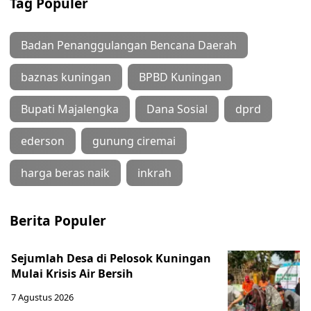
Tag Populer
Badan Penanggulangan Bencana Daerah
baznas kuningan
BPBD Kuningan
Bupati Majalengka
Dana Sosial
dprd
ederson
gunung ciremai
harga beras naik
inkrah
Berita Populer
Sejumlah Desa di Pelosok Kuningan
Mulai Krisis Air Bersih
7 Agustus 2026