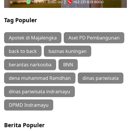
Tag Populer
Apotek di Majalengka
Aset PD Pembangunan
back to back
baznas kuningan
berantas narkooba
BNN
dena muhammad Ramdhan
dinas pariwisata
dinas pariwisata indramayu
DPMD Indramayu
Berita Populer