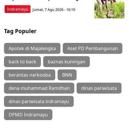
Indramayu
Jumat, 7 Agu 2026 - 16:10
Tag Populer
Apotek di Majalengka
Aset PD Pembangunan
back to back
baznas kuningan
berantas narkooba
BNN
dena muhammad Ramdhan
dinas pariwisata
dinas pariwisata indramayu
DPMD Indramayu