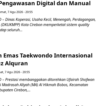
Pengawasan Digital dan Manual
umat, 7 Agu 2026 - 20:55
– Dinas Koperasi, Usaha Kecil, Menengah, Perdagangan,
n (DKUKMPP) Kota Cirebon memperketat sistem quality
dap seluruh...
ih Emas Taekwondo Internasional
uz Alquran
at, 7 Agu 2026 - 20:55
 – Prestasi membanggakan ditorehkan Ufairah Shofwan
wi Madrasah Aliyah (MA) Al Hikmah Bobos, Kecamatan
upaten Cirebon,...