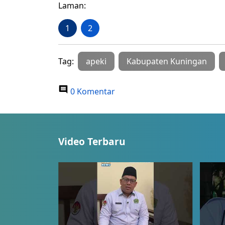
Laman:
1
2
Tag:
apeki
Kabupaten Kuningan
0 Komentar
Video Terbaru