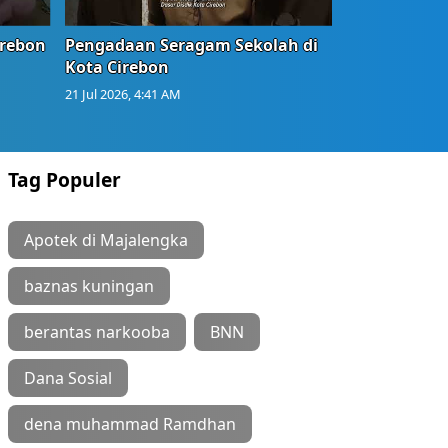
irebon
Pengadaan Seragam Sekolah di
Kota Cirebon
21 Jul 2026, 4:41 AM
Tag Populer
Apotek di Majalengka
baznas kuningan
berantas narkooba
BNN
Dana Sosial
dena muhammad Ramdhan