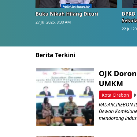
Buku Nikah Hilang Dicuri
DPRD 
Sekol
27 Jul 2026, 8:30 AM
22 Jul 2
Berita Terkini
OJK Doron
UMKM
Kota Cirebon
J
RADARCIREBON.ID 
Dewan Komisioner 
mendorong industr