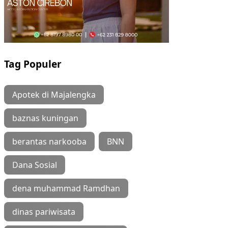
Tag Populer
Apotek di Majalengka
baznas kuningan
berantas narkooba
BNN
Dana Sosial
dena muhammad Ramdhan
dinas pariwisata