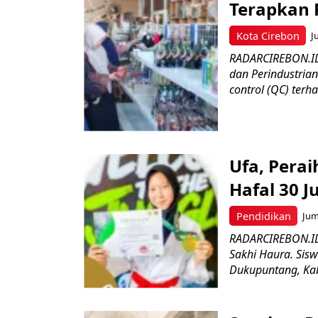
Terapkan 
Kota Cirebon
J
RADARCIREBON.ID 
dan Perindustria
control (QC) terha
Ufa, Pera
Hafal 30 J
Pendidikan
Jum
RADARCIREBON.ID
Sakhi Haura. Sis
Dukupuntang, Kab