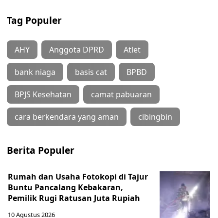
Tag Populer
AHY
Anggota DPRD
Atlet
bank niaga
basis cat
BPBD
BPJS Kesehatan
camat pabuaran
cara berkendara yang aman
cibingbin
Berita Populer
Rumah dan Usaha Fotokopi di Tajur
Buntu Pancalang Kebakaran,
Pemilik Rugi Ratusan Juta Rupiah
10 Agustus 2026