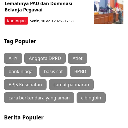
Lemahnya PAD dan Dominasi
Belanja Pegawai
Kuningan
Senin, 10 Agu 2026 - 17:38
Tag Populer
AHY
Anggota DPRD
Atlet
bank niaga
basis cat
BPBD
BPJS Kesehatan
camat pabuaran
cara berkendara yang aman
cibingbin
Berita Populer