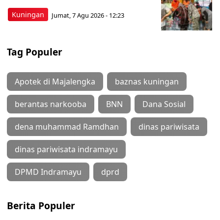
Kuningan
Jumat, 7 Agu 2026 - 12:23
Tag Populer
Apotek di Majalengka
baznas kuningan
berantas narkooba
BNN
Dana Sosial
dena muhammad Ramdhan
dinas pariwisata
dinas pariwisata indramayu
DPMD Indramayu
dprd
Berita Populer