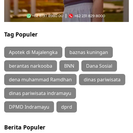
Tag Populer
Apotek di Majalengka
baznas kuningan
berantas narkooba
BNN
Dana Sosial
dena muhammad Ramdhan
dinas pariwisata
dinas pariwisata indramayu
DPMD Indramayu
dprd
Berita Populer