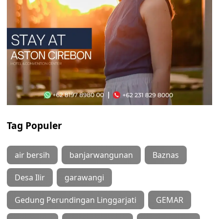
Tag Populer
air bersih
banjarwangunan
Baznas
Desa Ilir
garawangi
Gedung Perundingan Linggarjati
GEMAR