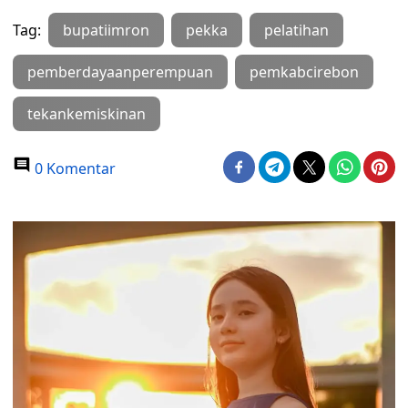
Tag:
bupatiimron
pekka
pelatihan
pemberdayaanperempuan
pemkabcirebon
tekankemiskinan
0 Komentar