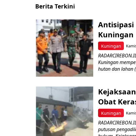
Berita Terkini
Antisipasi
Kuningan 
Kuningan
Kamis
RADARCIREBON.ID
Kuningan memper
hutan dan lahan 
Kejaksaan
Obat Keras
Kuningan
Kamis
RADARCIREBON.ID 
putusan pengadil