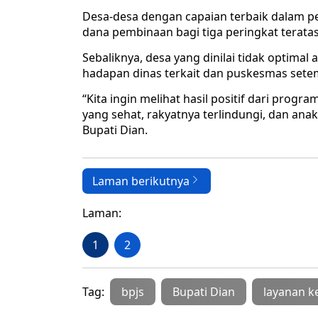
Desa-desa dengan capaian terbaik dalam p
dana pembinaan bagi tiga peringkat teratas
Sebaliknya, desa yang dinilai tidak optim
hadapan dinas terkait dan puskesmas sete
“Kita ingin melihat hasil positif dari prog
yang sehat, rakyatnya terlindungi, dan anak
Bupati Dian.
Laman berikutnya
Laman:
1
2
Tag:
bpjs
Bupati Dian
layanan k