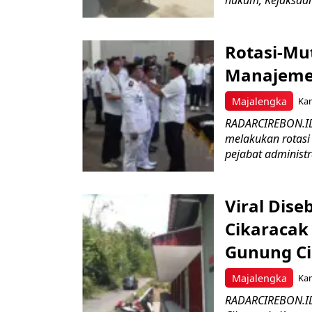
hukum, Kejaksaan 
Rotasi-Mu
Manajemen
Majalengka
Kam
RADARCIREBON.ID
melakukan rotasi 
pejabat administr
Viral Dis
Cikaracak
Gunung C
Majalengka
Kam
RADARCIREBON.ID 