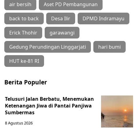
air bersih
Aset PD Pembangunan
back to back
Desa Ilir
DPMD Indramayu
Erick Thohir
garawangi
Gedung Perundingan Linggarjati
hari bumi
HUT ke-81 RI
Berita Populer
Telusuri Jalan Berbatu, Menemukan
Ketenangan Jiwa di Pantai Panjiwa
Sumbermas
8 Agustus 2026