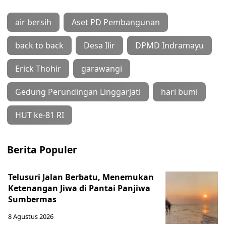
air bersih
Aset PD Pembangunan
back to back
Desa Ilir
DPMD Indramayu
Erick Thohir
garawangi
Gedung Perundingan Linggarjati
hari bumi
HUT ke-81 RI
Berita Populer
Telusuri Jalan Berbatu, Menemukan
Ketenangan Jiwa di Pantai Panjiwa
Sumbermas
8 Agustus 2026