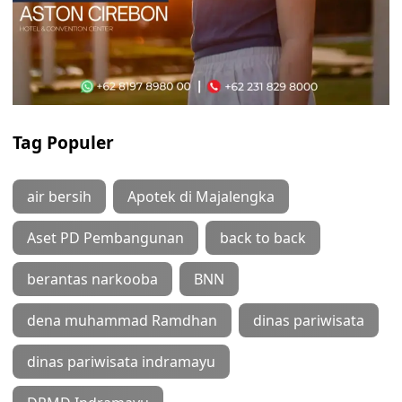
Tag Populer
air bersih
Apotek di Majalengka
Aset PD Pembangunan
back to back
berantas narkooba
BNN
dena muhammad Ramdhan
dinas pariwisata
dinas pariwisata indramayu