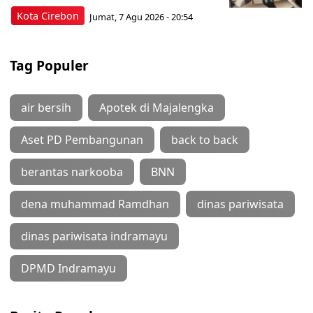
Kota Cirebon
Jumat, 7 Agu 2026 - 20:54
Tag Populer
air bersih
Apotek di Majalengka
Aset PD Pembangunan
back to back
berantas narkooba
BNN
dena muhammad Ramdhan
dinas pariwisata
dinas pariwisata indramayu
DPMD Indramayu