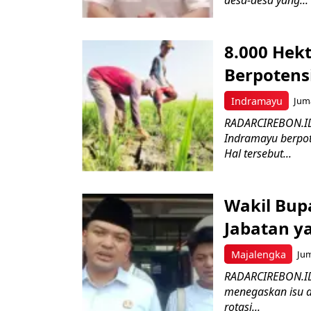
desa-desa yang...
8.000 Hek
Berpotens
Indramayu
Juma
RADARCIREBON.ID 
Indramayu berpot
Hal tersebut...
Wakil Bupa
Jabatan y
Majalengka
Jum
RADARCIREBON.ID
menegaskan isu d
rotasi...