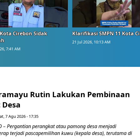
Kota Cirebon Sidak
Klarifikasi SMPN 11 Kota C
ah
21 Jul 2026, 10:13 AM
026, 7:41 AM
ramayu Rutin Lakukan Pembinaan
 Desa
t, 7 Agu 2026 - 17:35
 – Pergantian perangkat atau pamong desa menjadi
rap terjadi pascapemilihan kuwu (kepala desa), terutama di