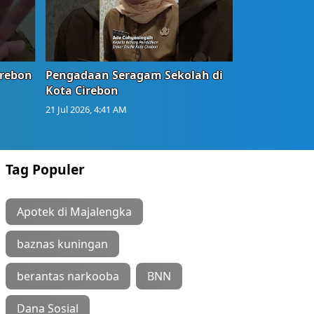
irebon
Pengadaan Seragam Sekolah di
Kota Cirebon
21 Jul 2026, 4:41 AM
Tag Populer
Apotek di Majalengka
baznas kuningan
berantas narkooba
BNN
Dana Sosial