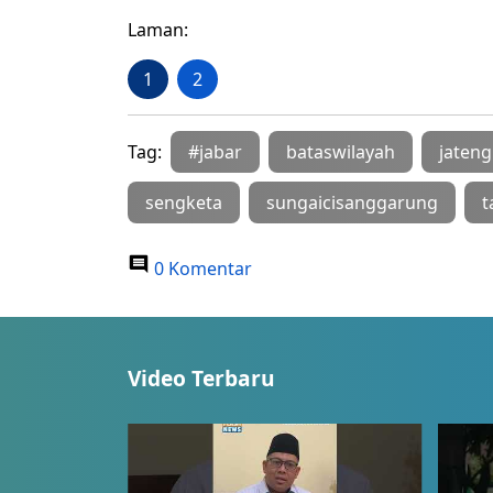
Laman:
1
2
Tag:
#jabar
bataswilayah
jateng
sengketa
sungaicisanggarung
t
0 Komentar
Video Terbaru