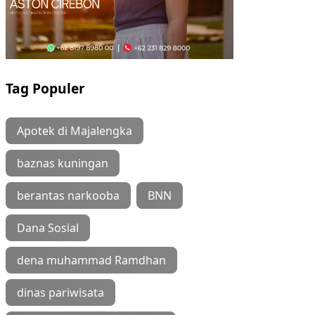
Tag Populer
Apotek di Majalengka
baznas kuningan
berantas narkooba
BNN
Dana Sosial
dena muhammad Ramdhan
dinas pariwisata