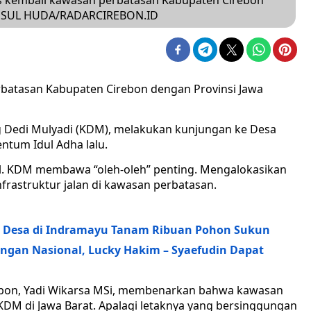
kembali kawasan perbatasan Kabupaten Cirebon
SAMSUL HUDA/RADARCIREBON.ID
erbatasan Kabupaten Cirebon dengan Provinsi Jawa
ng Dedi Mulyadi (KDM), melakukan kunjungan ke Desa
tum Idul Adha lalu.
l. KDM membawa “oleh-oleh” penting. Mengalokasikan
frastruktur jalan di kawasan perbatasan.
 Desa di Indramayu Tanam Ribuan Pohon Sukun
ngan Nasional, Lucky Hakim – Syaefudin Dapat
bon, Yadi Wikarsa MSi, membenarkan bahwa kawasan
KDM di Jawa Barat. Apalagi letaknya yang bersinggungan