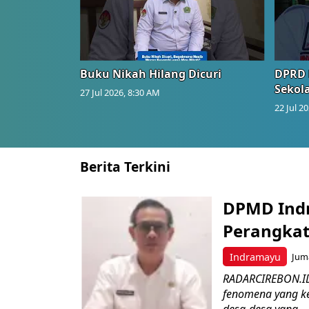
Buku Nikah Hilang Dicuri
DPRD 
Sekol
27 Jul 2026, 8:30 AM
22 Jul 2
Berita Terkini
DPMD Ind
Perangkat
Indramayu
Juma
RADARCIREBON.ID
fenomena yang ke