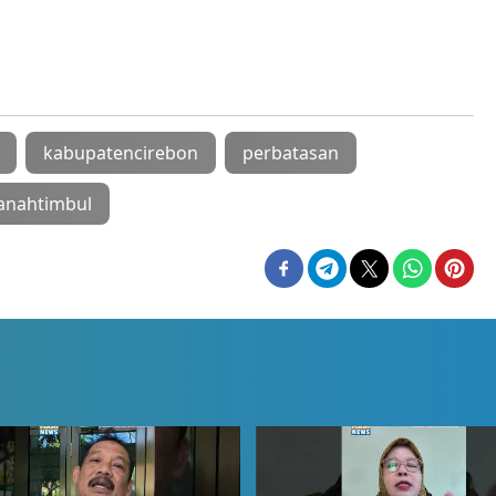
kabupatencirebon
perbatasan
anahtimbul