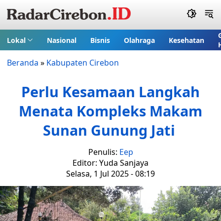
Lokal
Nasional
Bisnis
Olahraga
Kesehatan
Beranda
»
Kabupaten Cirebon
Perlu Kesamaan Langkah
Menata Kompleks Makam
Sunan Gunung Jati
Penulis:
Eep
Editor: Yuda Sanjaya
Selasa, 1 Jul 2025 - 08:19