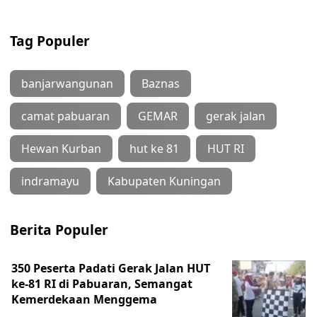
Tag Populer
banjarwangunan
Baznas
camat pabuaran
GEMAR
gerak jalan
Hewan Kurban
hut ke 81
HUT RI
indramayu
Kabupaten Kuningan
Berita Populer
350 Peserta Padati Gerak Jalan HUT
ke-81 RI di Pabuaran, Semangat
Kemerdekaan Menggema