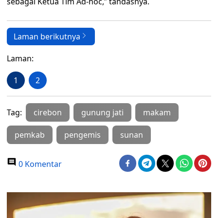
sebagai Ketua Tim Ad-hoc,” tandasnya.
Laman berikutnya
Laman:
1
2
Tag:
cirebon
gunung jati
makam
pemkab
pengemis
sunan
0 Komentar