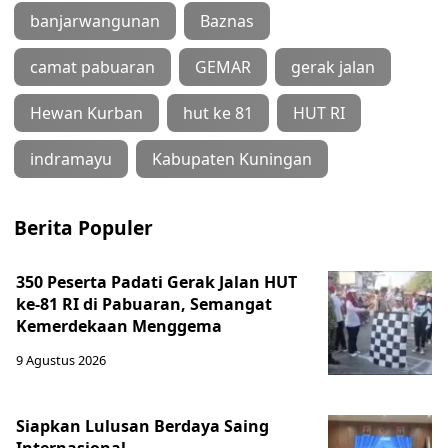
banjarwangunan
Baznas
camat pabuaran
GEMAR
gerak jalan
Hewan Kurban
hut ke 81
HUT RI
indramayu
Kabupaten Kuningan
Berita Populer
350 Peserta Padati Gerak Jalan HUT
ke-81 RI di Pabuaran, Semangat
Kemerdekaan Menggema
9 Agustus 2026
Siapkan Lulusan Berdaya Saing