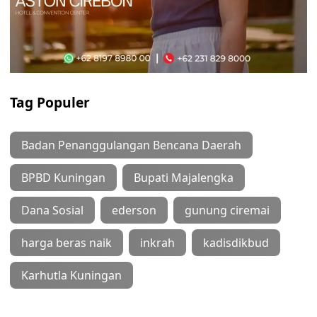
Tag Populer
Badan Penanggulangan Bencana Daerah
BPBD Kuningan
Bupati Majalengka
Dana Sosial
ederson
gunung ciremai
harga beras naik
inkrah
kadisdikbud
Karhutla Kuningan