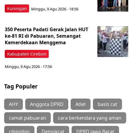
Kuningan
Minggu, 9 Agu 2026 - 18:56
350 Peserta Padati Gerak Jalan HUT
ke-81 RI di Pabuaran, Semangat
Kemerdekaan Menggema
Kabupaten Cirebon
Minggu, 9 Agu 2026 - 17:56
Tag Populer
AHY
Anggota DPRD
Atlet
basis cat
camat pabuaran
cara berkendara yang aman
cibingbin
Demokrat
DPRD Jawa Barat