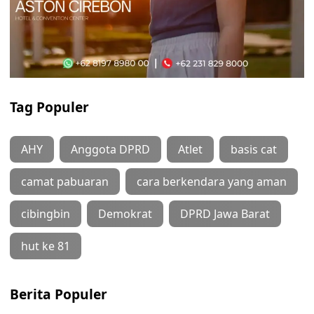
Tag Populer
AHY
Anggota DPRD
Atlet
basis cat
camat pabuaran
cara berkendara yang aman
cibingbin
Demokrat
DPRD Jawa Barat
hut ke 81
Berita Populer