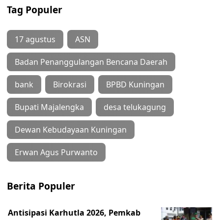
Tag Populer
17 agustus
ASN
Badan Penanggulangan Bencana Daerah
bank
Birokrasi
BPBD Kuningan
Bupati Majalengka
desa telukagung
Dewan Kebudayaan Kuningan
Erwan Agus Purwanto
Berita Populer
Antisipasi Karhutla 2026, Pemkab