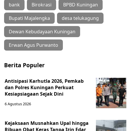
bank
Birokrasi
BPBD Kuningan
Bupati Majalengka
desa telukagung
Dewan Kebudayaan Kuningan
Erwan Agus Purwanto
Berita Populer
Antisipasi Karhutla 2026, Pemkab
dan Polres Kuningan Perkuat
Kesiapsiagaan Sejak Dini
6 Agustus 2026
Kejaksaan Musnahkan Upal hingga
Ribuan Obat Keras Tanpa Izin Edar