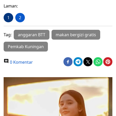
Laman:
1
2
Tag:
anggaran BTT
makan bergizi gratis
Pemkab Kuningan
0 Komentar