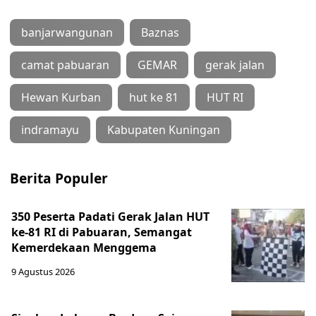
banjarwangunan
Baznas
camat pabuaran
GEMAR
gerak jalan
Hewan Kurban
hut ke 81
HUT RI
indramayu
Kabupaten Kuningan
Berita Populer
350 Peserta Padati Gerak Jalan HUT
ke-81 RI di Pabuaran, Semangat
Kemerdekaan Menggema
9 Agustus 2026