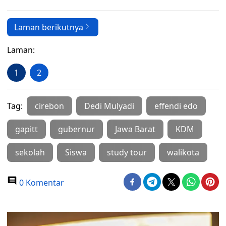
Laman berikutnya
Laman:
1
2
Tag:
cirebon
Dedi Mulyadi
effendi edo
gapitt
gubernur
Jawa Barat
KDM
sekolah
Siswa
study tour
walikota
0 Komentar