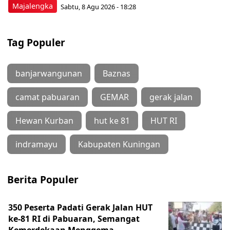
Majalengka
Sabtu, 8 Agu 2026 - 18:28
Tag Populer
banjarwangunan
Baznas
camat pabuaran
GEMAR
gerak jalan
Hewan Kurban
hut ke 81
HUT RI
indramayu
Kabupaten Kuningan
Berita Populer
350 Peserta Padati Gerak Jalan HUT
ke-81 RI di Pabuaran, Semangat
Kemerdekaan Menggema