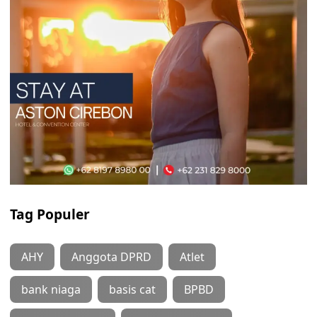
Tag Populer
AHY
Anggota DPRD
Atlet
bank niaga
basis cat
BPBD