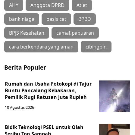
AHY
Anggota DPRD
Atlet
bank niaga
basis cat
BPBD
BPJS Kesehatan
camat pabuaran
cara berkendara yang aman
cibingbin
Berita Populer
Rumah dan Usaha Fotokopi di Tajur
Buntu Pancalang Kebakaran,
Pemilik Rugi Ratusan Juta Rupiah
10 Agustus 2026
Bidik Teknologi PSEL untuk Olah
Seribu Ton Sampah