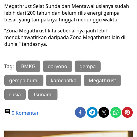
Megathrust Selat Sunda dan Mentawai usianya sudah
lebih dari 200 tahun dan belum rilis energi gempa
besar, yang tampaknya tinggal menunggu waktu.
“Zona Megathrust kita sebenarnya jauh lebih
mengkhawatirkan daripada Zona Megathrust lain di
dunia,” tandasnya.
Tag:
BMKG
daryono
gempa
gempa bumi
kamchatka
Megathrust
rusia
Tsunami
0 Komentar