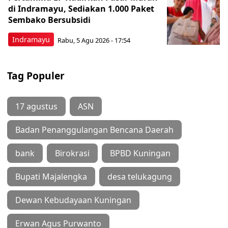
di Indramayu, Sediakan 1.000 Paket
Sembako Bersubsidi
Indramayu
Rabu, 5 Agu 2026 - 17:54
Tag Populer
17 agustus
ASN
Badan Penanggulangan Bencana Daerah
bank
Birokrasi
BPBD Kuningan
Bupati Majalengka
desa telukagung
Dewan Kebudayaan Kuningan
Erwan Agus Purwanto