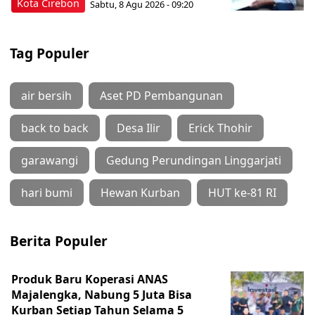
Kota Cirebon
Sabtu, 8 Agu 2026 - 09:20
Tag Populer
air bersih
Aset PD Pembangunan
back to back
Desa Ilir
Erick Thohir
garawangi
Gedung Perundingan Linggarjati
hari bumi
Hewan Kurban
HUT ke-81 RI
Berita Populer
Produk Baru Koperasi ANAS
Majalengka, Nabung 5 Juta Bisa
Kurban Setiap Tahun Selama 5