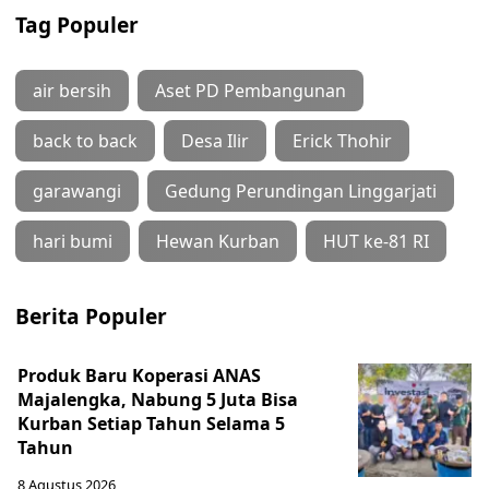
Tag Populer
air bersih
Aset PD Pembangunan
back to back
Desa Ilir
Erick Thohir
garawangi
Gedung Perundingan Linggarjati
hari bumi
Hewan Kurban
HUT ke-81 RI
Berita Populer
Produk Baru Koperasi ANAS
Majalengka, Nabung 5 Juta Bisa
Kurban Setiap Tahun Selama 5
Tahun
8 Agustus 2026