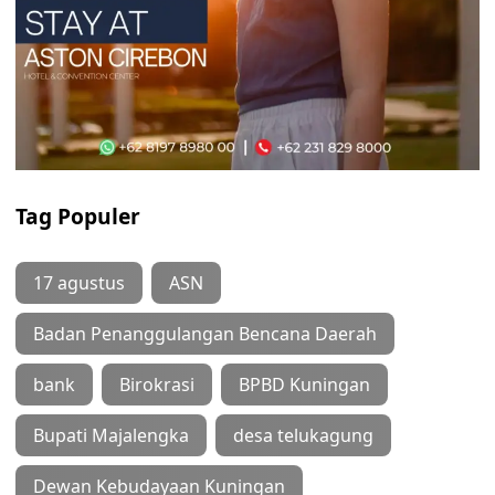
Tag Populer
17 agustus
ASN
Badan Penanggulangan Bencana Daerah
bank
Birokrasi
BPBD Kuningan
Bupati Majalengka
desa telukagung
Dewan Kebudayaan Kuningan