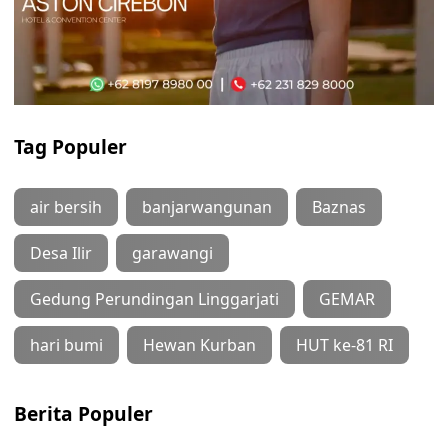
Tag Populer
air bersih
banjarwangunan
Baznas
Desa Ilir
garawangi
Gedung Perundingan Linggarjati
GEMAR
hari bumi
Hewan Kurban
HUT ke-81 RI
Berita Populer