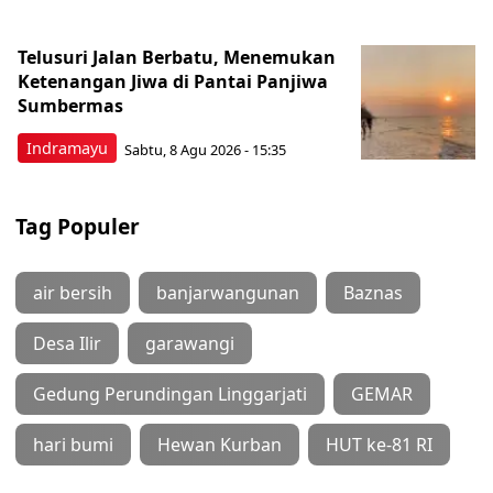
Telusuri Jalan Berbatu, Menemukan
Ketenangan Jiwa di Pantai Panjiwa
Sumbermas
Indramayu
Sabtu, 8 Agu 2026 - 15:35
Tag Populer
air bersih
banjarwangunan
Baznas
Desa Ilir
garawangi
Gedung Perundingan Linggarjati
GEMAR
hari bumi
Hewan Kurban
HUT ke-81 RI