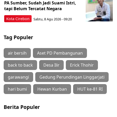
PA Sumber, Sudah Jadi Suami Istri,
tapi Belum Tercatat Negara
Kota Cirebon
Sabtu, 8 Agu 2026 - 09:20
Tag Populer
air bersih
Aset PD Pembangunan
back to back
Desa Ilir
Erick Thohir
garawangi
Gedung Perundingan Linggarjati
hari bumi
Hewan Kurban
HUT ke-81 RI
Berita Populer