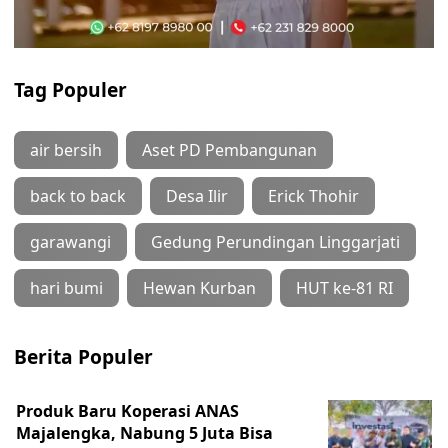
Tag Populer
air bersih
Aset PD Pembangunan
back to back
Desa Ilir
Erick Thohir
garawangi
Gedung Perundingan Linggarjati
hari bumi
Hewan Kurban
HUT ke-81 RI
Berita Populer
Produk Baru Koperasi ANAS
Majalengka, Nabung 5 Juta Bisa