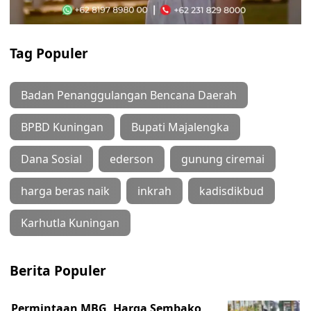
Tag Populer
Badan Penanggulangan Bencana Daerah
BPBD Kuningan
Bupati Majalengka
Dana Sosial
ederson
gunung ciremai
harga beras naik
inkrah
kadisdikbud
Karhutla Kuningan
Berita Populer
Permintaan MBG, Harga Sembako