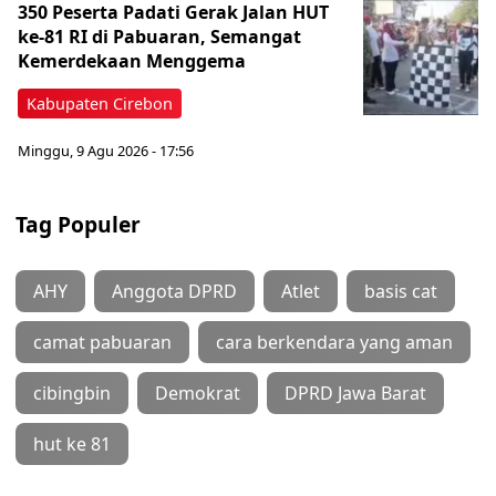
350 Peserta Padati Gerak Jalan HUT
ke-81 RI di Pabuaran, Semangat
Kemerdekaan Menggema
Kabupaten Cirebon
Minggu, 9 Agu 2026 - 17:56
Tag Populer
AHY
Anggota DPRD
Atlet
basis cat
camat pabuaran
cara berkendara yang aman
cibingbin
Demokrat
DPRD Jawa Barat
hut ke 81