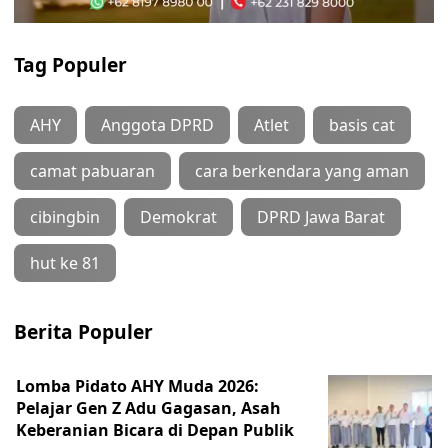
Tag Populer
AHY
Anggota DPRD
Atlet
basis cat
camat pabuaran
cara berkendara yang aman
cibingbin
Demokrat
DPRD Jawa Barat
hut ke 81
Berita Populer
Lomba Pidato AHY Muda 2026:
Pelajar Gen Z Adu Gagasan, Asah
Keberanian Bicara di Depan Publik