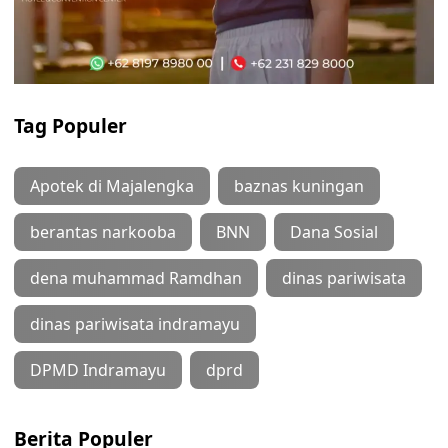
Tag Populer
Apotek di Majalengka
baznas kuningan
berantas narkooba
BNN
Dana Sosial
dena muhammad Ramdhan
dinas pariwisata
dinas pariwisata indramayu
DPMD Indramayu
dprd
Berita Populer