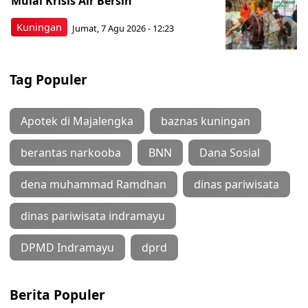
Mulai Krisis Air Bersih
Kuningan
Jumat, 7 Agu 2026 - 12:23
Tag Populer
Apotek di Majalengka
baznas kuningan
berantas narkooba
BNN
Dana Sosial
dena muhammad Ramdhan
dinas pariwisata
dinas pariwisata indramayu
DPMD Indramayu
dprd
Berita Populer