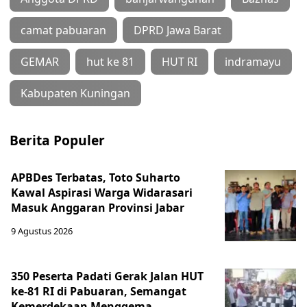
camat pabuaran
DPRD Jawa Barat
GEMAR
hut ke 81
HUT RI
indramayu
Kabupaten Kuningan
Berita Populer
APBDes Terbatas, Toto Suharto
Kawal Aspirasi Warga Widarasari
Masuk Anggaran Provinsi Jabar
9 Agustus 2026
350 Peserta Padati Gerak Jalan HUT
ke-81 RI di Pabuaran, Semangat
Kemerdekaan Menggema