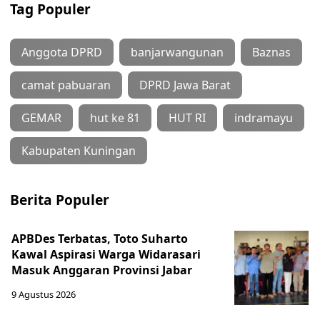
Tag Populer
Anggota DPRD
banjarwangunan
Baznas
camat pabuaran
DPRD Jawa Barat
GEMAR
hut ke 81
HUT RI
indramayu
Kabupaten Kuningan
Berita Populer
APBDes Terbatas, Toto Suharto
Kawal Aspirasi Warga Widarasari
Masuk Anggaran Provinsi Jabar
9 Agustus 2026