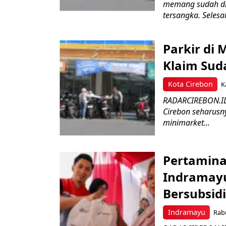
memang sudah dita
tersangka. Selesai?
Parkir di
Klaim Sud
Kota Cirebon
K
RADARCIREBON.ID 
Cirebon seharusny
minimarket...
Pertamina
Indramayu
Bersubsidi
Indramayu
Rabu