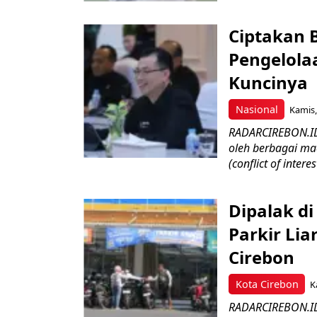
Ciptakan B
Pengelola
Kuncinya
Nasional
Kamis,
RADARCIREBON.ID-
oleh berbagai mac
(conflict of interest
Dipalak di
Parkir Li
Cirebon
Kota Cirebon
K
RADARCIREBON.ID 