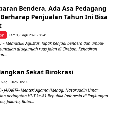
Kibaran Bendera, Ada Asa Pedagang
Berharap Penjualan Tahun Ini Bisa
t
bon
Kamis, 6 Agu 2026 - 06:41
– Memasuki Agustus, lapak penjual bendera dan umbul-
nculan di sejumlah ruas jalan di Cirebon. Kehadiran
n...
langkan Sekat Birokrasi
 6 Agu 2026 - 05:00
- JAKARTA- Menteri Agama (Menag) Nasaruddin Umar
n peringatan HUT ke-81 Republik Indonesia di lingkungan
, Jakarta, Rabu...