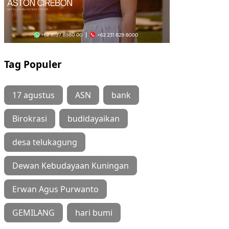
Tag Populer
17 agustus
ASN
bank
Birokrasi
budidayaikan
desa telukagung
Dewan Kebudayaan Kuningan
Erwan Agus Purwanto
GEMILANG
hari bumi