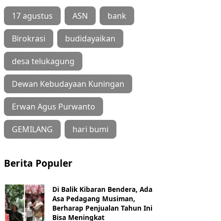
17 agustus
ASN
bank
Birokrasi
budidayaikan
desa telukagung
Dewan Kebudayaan Kuningan
Erwan Agus Purwanto
GEMILANG
hari bumi
Berita Populer
Di Balik Kibaran Bendera, Ada
Asa Pedagang Musiman,
Berharap Penjualan Tahun Ini
Bisa Meningkat