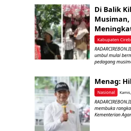
Di Balik 
Musiman, 
Meningka
Kabupaten Cire
RADARCIREBON.ID 
umbul mulai bermu
pedagang musima
Menag: Hi
Nasional
Kamis,
RADARCIREBON.ID
membuka rangkaia
Kementerian Agama