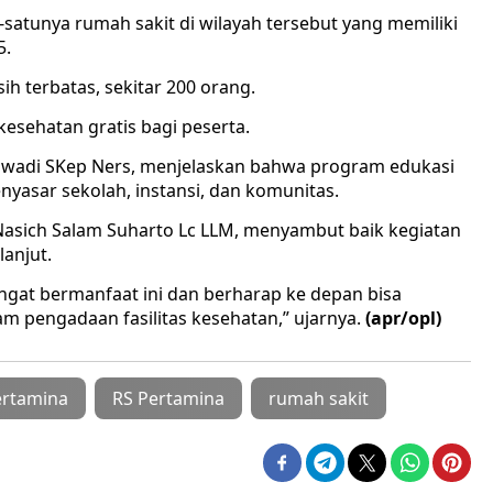
-satunya rumah sakit di wilayah tersebut yang memiliki
5.
sih terbatas, sekitar 200 orang.
kesehatan gratis bagi peserta.
uswadi SKep Ners, menjelaskan bahwa program edukasi
nyasar sekolah, instansi, dan komunitas.
Nasich Salam Suharto Lc LLM, menyambut baik kegiatan
lanjut.
angat bermanfaat ini dan berharap ke depan bisa
am pengadaan fasilitas kesehatan,” ujarnya.
(apr/opl)
ertamina
RS Pertamina
rumah sakit