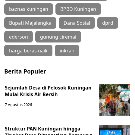
baznas kuningan
BPBD Kuningan
Bupati Majalengka
Dana Sosial
dprd
ederson
gunung ciremai
harga beras naik
inkrah
Berita Populer
Sejumlah Desa di Pelosok Kuningan
Mulai Krisis Air Bersih
7 Agustus 2026
Struktur PAN Kuningan hingga