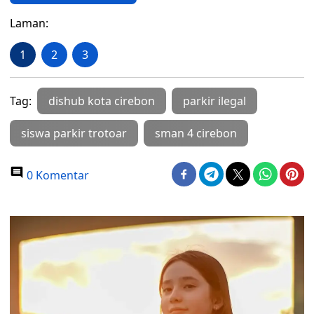
Laman:
1
2
3
Tag:
dishub kota cirebon
parkir ilegal
siswa parkir trotoar
sman 4 cirebon
0 Komentar