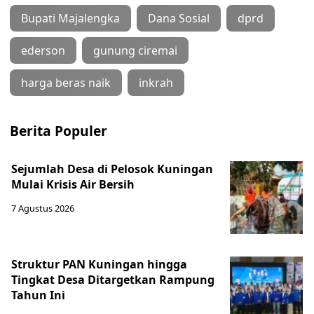
Bupati Majalengka
Dana Sosial
dprd
ederson
gunung ciremai
harga beras naik
inkrah
Berita Populer
Sejumlah Desa di Pelosok Kuningan
Mulai Krisis Air Bersih
7 Agustus 2026
Struktur PAN Kuningan hingga
Tingkat Desa Ditargetkan Rampung
Tahun Ini