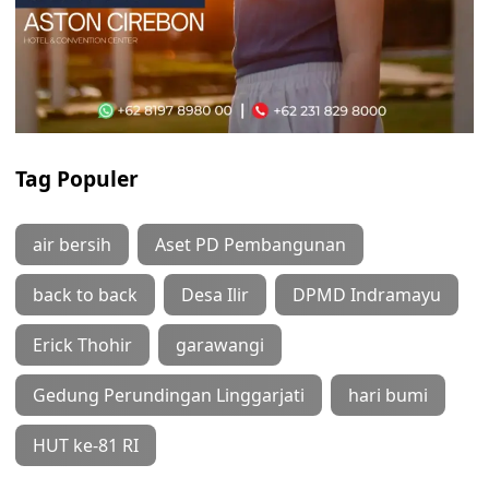
Tag Populer
air bersih
Aset PD Pembangunan
back to back
Desa Ilir
DPMD Indramayu
Erick Thohir
garawangi
Gedung Perundingan Linggarjati
hari bumi
HUT ke-81 RI