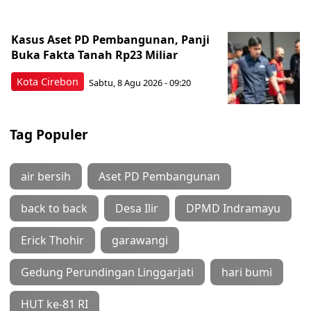
Kasus Aset PD Pembangunan, Panji
Buka Fakta Tanah Rp23 Miliar
Kota Cirebon
Sabtu, 8 Agu 2026 - 09:20
Tag Populer
air bersih
Aset PD Pembangunan
back to back
Desa Ilir
DPMD Indramayu
Erick Thohir
garawangi
Gedung Perundingan Linggarjati
hari bumi
HUT ke-81 RI