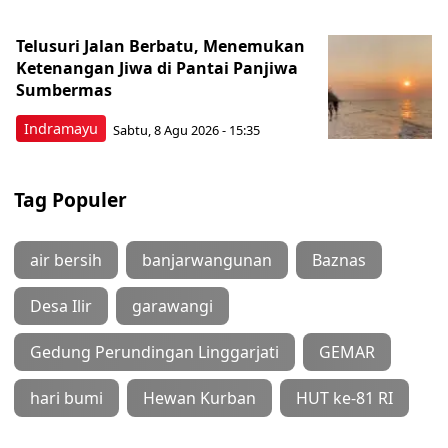
Telusuri Jalan Berbatu, Menemukan
Ketenangan Jiwa di Pantai Panjiwa
Sumbermas
Indramayu
Sabtu, 8 Agu 2026 - 15:35
Tag Populer
air bersih
banjarwangunan
Baznas
Desa Ilir
garawangi
Gedung Perundingan Linggarjati
GEMAR
hari bumi
Hewan Kurban
HUT ke-81 RI