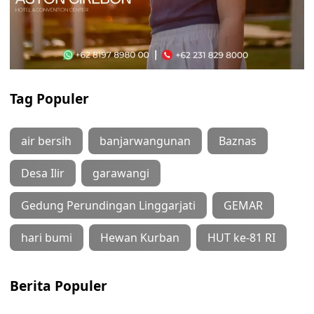
Tag Populer
air bersih
banjarwangunan
Baznas
Desa Ilir
garawangi
Gedung Perundingan Linggarjati
GEMAR
hari bumi
Hewan Kurban
HUT ke-81 RI
Berita Populer