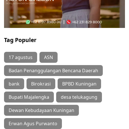
Tag Populer
17 agustus
ASN
Badan Penanggulangan Bencana Daerah
bank
Birokrasi
BPBD Kuningan
Bupati Majalengka
desa telukagung
Dewan Kebudayaan Kuningan
Erwan Agus Purwanto