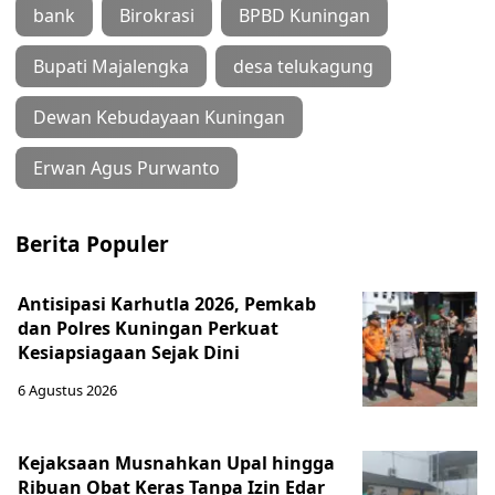
bank
Birokrasi
BPBD Kuningan
Bupati Majalengka
desa telukagung
Dewan Kebudayaan Kuningan
Erwan Agus Purwanto
Berita Populer
Antisipasi Karhutla 2026, Pemkab
dan Polres Kuningan Perkuat
Kesiapsiagaan Sejak Dini
6 Agustus 2026
Kejaksaan Musnahkan Upal hingga
Ribuan Obat Keras Tanpa Izin Edar