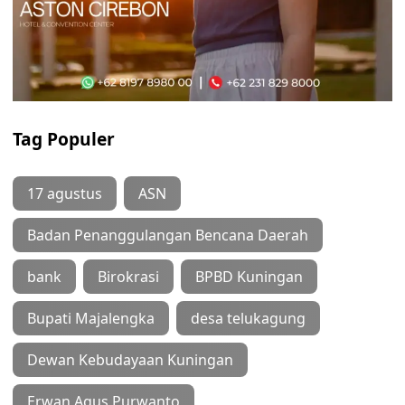
Tag Populer
17 agustus
ASN
Badan Penanggulangan Bencana Daerah
bank
Birokrasi
BPBD Kuningan
Bupati Majalengka
desa telukagung
Dewan Kebudayaan Kuningan
Erwan Agus Purwanto