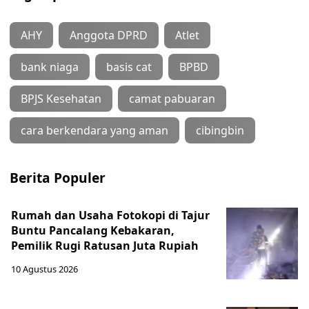
AHY
Anggota DPRD
Atlet
bank niaga
basis cat
BPBD
BPJS Kesehatan
camat pabuaran
cara berkendara yang aman
cibingbin
Berita Populer
Rumah dan Usaha Fotokopi di Tajur
Buntu Pancalang Kebakaran,
Pemilik Rugi Ratusan Juta Rupiah
10 Agustus 2026