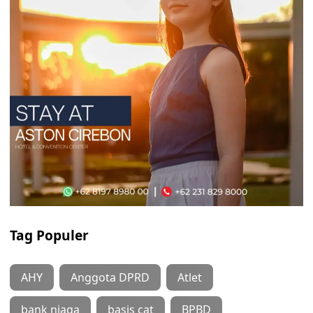
Tag Populer
AHY
Anggota DPRD
Atlet
bank niaga
basis cat
BPBD