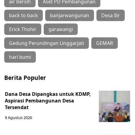
air bersih
Aset PD Pembangunan
back to back
banjarwangunan
Desa Ilir
Erick Thohir
garawangi
Gedung Perundingan Linggarjati
GEMAR
hari bumi
Berita Populer
Dana Desa Dipangkas untuk KDMP,
Aspirasi Pembangunan Desa
Tersendat
9 Agustus 2026