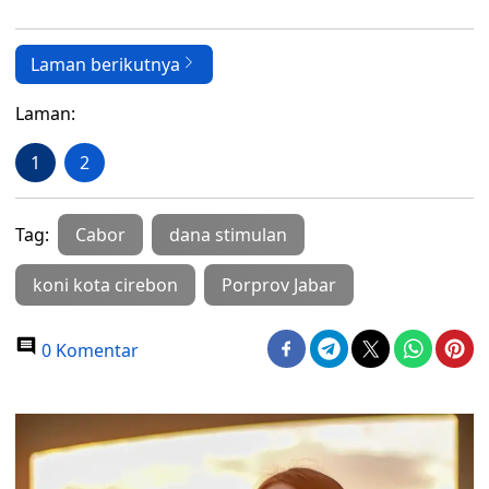
Laman berikutnya
Laman:
1
2
Tag:
Cabor
dana stimulan
koni kota cirebon
Porprov Jabar
0 Komentar