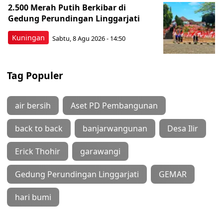
2.500 Merah Putih Berkibar di
Gedung Perundingan Linggarjati
Kuningan
Sabtu, 8 Agu 2026 - 14:50
Tag Populer
air bersih
Aset PD Pembangunan
back to back
banjarwangunan
Desa Ilir
Erick Thohir
garawangi
Gedung Perundingan Linggarjati
GEMAR
hari bumi