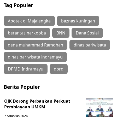
Tag Populer
Apotek di Majalengka
baznas kuningan
berantas narkooba
BNN
Dana Sosial
dena muhammad Ramdhan
dinas pariwisata
dinas pariwisata indramayu
DPMD Indramayu
dprd
Berita Populer
OJK Dorong Perbankan Perkuat
Pembiayaan UMKM
7 Agustus 2026