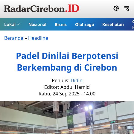
Lokal
Nasional
Bisnis
Olahraga
Kesehatan
Beranda
»
Headline
Padel Dinilai Berpotensi
Berkembang di Cirebon
Penulis:
Didin
Editor: Abdul Hamid
Rabu, 24 Sep 2025 - 14:00