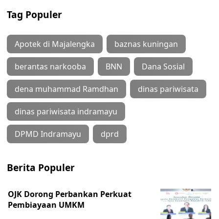
Tag Populer
Apotek di Majalengka
baznas kuningan
berantas narkooba
BNN
Dana Sosial
dena muhammad Ramdhan
dinas pariwisata
dinas pariwisata indramayu
DPMD Indramayu
dprd
Berita Populer
OJK Dorong Perbankan Perkuat
Pembiayaan UMKM